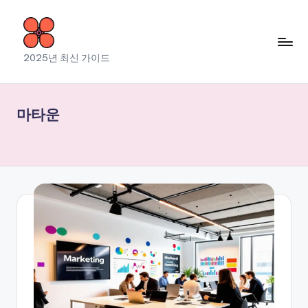
Skip
to
소
2025년 최신 가이드
content
라
출
마타운
장
마
사
지