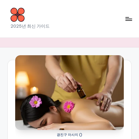
Skip
to
소
2025년 최신 가이드
content
라
출
장
마
사
지
광진구 마사지 ()