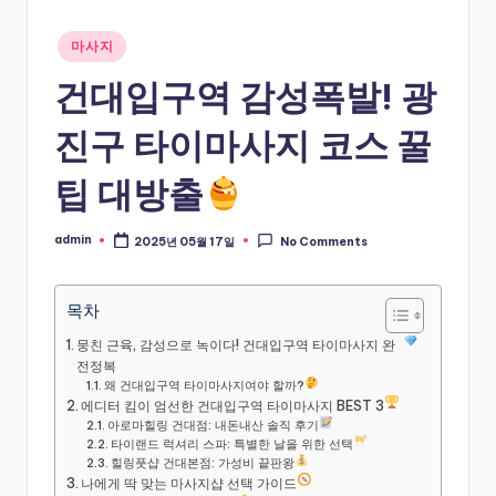
Posted
마사지
in
건대입구역 감성폭발! 광
진구 타이마사지 코스 꿀
팁 대방출
admin
2025년 05월 17일
No Comments
Posted
by
목차
뭉친 근육, 감성으로 녹이다! 건대입구역 타이마사지 완
전정복
왜 건대입구역 타이마사지여야 할까?
에디터 킴이 엄선한 건대입구역 타이마사지 BEST 3
아로마힐링 건대점: 내돈내산 솔직 후기
타이랜드 럭셔리 스파: 특별한 날을 위한 선택
힐링풋샵 건대본점: 가성비 끝판왕
나에게 딱 맞는 마사지샵 선택 가이드