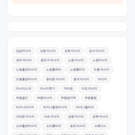
강남마사지
강동 마사지
강북 마사지
강서 마사지
관악 마사지
광진구 마사지
노원 마사지
노원마사지
노원출장마사지
노원홈케어
노원홈타이
도봉 마사지
도봉출장마사지
동대문 마사지
동작 마사지
마사지
마사지소개
마사지후기
마타운
마포 마사지
부평골드
부평마사지
부평엄지척
부평힐링
비키니마사지
비키니출장마사지
비키니홈타이
서대문 마사지
서초 마사지
성동 마사지
성북 마사지
소라출장마사지
소라홈타이
송파 마사지
스웨디시