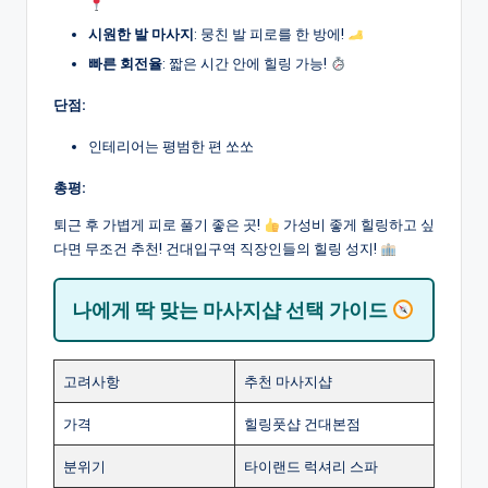
시원한 발 마사지
: 뭉친 발 피로를 한 방에!
빠른 회전율
: 짧은 시간 안에 힐링 가능!
단점:
인테리어는 평범한 편 쏘쏘
총평:
퇴근 후 가볍게 피로 풀기 좋은 곳!
가성비 좋게 힐링하고 싶
다면 무조건 추천! 건대입구역 직장인들의 힐링 성지!
나에게 딱 맞는 마사지샵 선택 가이드
고려사항
추천 마사지샵
가격
힐링풋샵 건대본점
분위기
타이랜드 럭셔리 스파