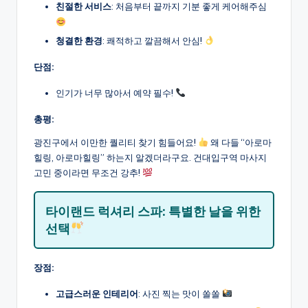
친절한 서비스
: 처음부터 끝까지 기분 좋게 케어해주심
청결한 환경
: 쾌적하고 깔끔해서 안심!
단점:
인기가 너무 많아서 예약 필수!
총평:
광진구에서 이만한 퀄리티 찾기 힘들어요!
왜 다들 “아로마
힐링, 아로마힐링” 하는지 알겠더라구요. 건대입구역 마사지
고민 중이라면 무조건 강추!
타이랜드 럭셔리 스파: 특별한 날을 위한
선택
장점:
고급스러운 인테리어
: 사진 찍는 맛이 쏠쏠