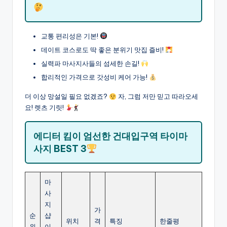
교통 편리성은 기본!
데이트 코스로도 딱 좋은 분위기 맛집 즐비!
실력파 마사지사들의 섬세한 손길!
합리적인 가격으로 갓성비 케어 가능!
더 이상 망설일 필요 없겠죠?
자, 그럼 저만 믿고 따라오세
요! 렛츠 기릿!
에디터 킴이 엄선한 건대입구역 타이마
사지 BEST 3
마
사
지
가
순
샵
위치
격
특징
한줄평
위
이