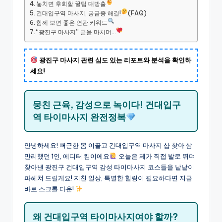
놓치면 후회할 꿀팁 대방출
건대입구역 마사지, 궁금증 해결!
(FAQ)
함께 보면 좋은 연관 키워드
“광진구 마사지” 글을 마치며…
광진구 마사지 관련 심도 있는 리포트와 분석을 확인하
세요!
뭉친 근육, 감성으로 녹이다! 건대입구
역 타이마사지 완전정복
안녕하세요! 뻐근한 몸 이끌고 건대입구역 마사지 샵 찾아 삼
만리했던 1인, 에디터 킴이에요
오늘은 제가 직접 발로 뛰며
찾아낸 광진구 건대입구역 감성 타이마사지 코스들을 낱낱이
파헤쳐 드릴게요! 지친 일상, 특별한 힐링이 필요하다면 지금
바로 스크롤 다운!
왜 건대입구역 타이마사지여야 할까?