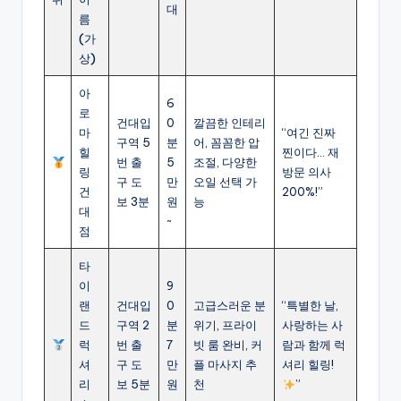
대
름
(가
상)
아
6
로
건대입
0
깔끔한 인테리
마
“여긴 진짜
구역 5
분
어, 꼼꼼한 압
힐
찐이다… 재
번 출
5
조절, 다양한
링
방문 의사
구 도
만
오일 선택 가
건
200%!”
보 3분
원
능
대
~
점
타
이
9
랜
건대입
0
고급스러운 분
“특별한 날,
드
구역 2
분
위기, 프라이
사랑하는 사
럭
번 출
7
빗 룸 완비, 커
람과 함께 럭
셔
구 도
만
플 마사지 추
셔리 힐링!
리
보 5분
원
천
”