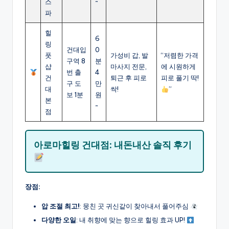
스
~
파
힐
6
링
건대입
0
풋
가성비 갑, 발
“저렴한 가격
구역 8
분
샵
마사지 전문,
에 시원하게
번 출
4
건
퇴근 후 피로
피로 풀기 딱!
구 도
만
대
싹!
”
보 1분
원
본
~
점
아로마힐링 건대점: 내돈내산 솔직 후기
장점:
압 조절 최고!
: 뭉친 곳 귀신같이 찾아내서 풀어주심
다양한 오일
: 내 취향에 맞는 향으로 힐링 효과 UP!