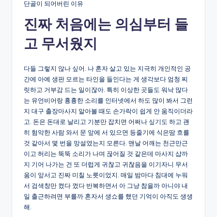
단골이 되어버린 이유
진짜 처음에는 의심부터 들
고 무서웠지
다들 그렇지 않나 싶어. 나 혼자 살고 있는 지극히 개인적인 공
간에 아예 생판 모르는 타인을 들인다는 게 생각보다 엄청 찌
릿하고 거부감 드는 일이잖아. 특히 이상한 곳들도 워낙 많다
는 유언비어랑 흉흉한 소리를 인터넷에서 하도 많이 봐서 그런
지 대구 출장마사지 알아볼 때도 손가락이 쉽게 안 움직이더라
고. 돈은 돈대로 날리고 기분만 잡치면 어쩌나 싶기도 하고 괜
히 험악한 사람 와서 문 앞에 서 있으면 등줄기에 식은땀 흐를
것 같아서 몇 번을 망설였는지 모른다. 맨날 어깨는 천근만근
이고 허리는 뚝뚝 소리가 나며 끊어질 것 같은데 마사지 샵까
지 기어 나가는 건 또 더럽게 귀찮고 귀찮음을 이기자니 무서
움이 앞서고 진짜 미칠 노릇이었지. 매일 밤마다 침대에 누워
서 검색창만 켰다 껐다 반복하면서 아 그냥 참을까 아니야 내
일 출근하려면 부를까 혼자서 생쇼를 했던 기억이 아직도 생생
해.