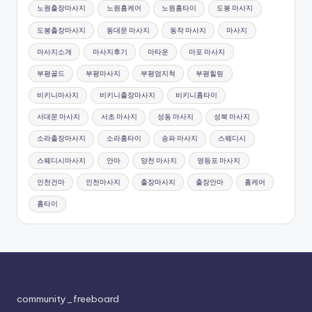
노원출장마사지
노원홈케어
노원홈타이
도봉 마사지
도봉출장마사지
동대문 마사지
동작 마사지
마사지
마사지소개
마사지후기
마타운
마포 마사지
부평골드
부평마사지
부평엄지척
부평힐링
비키니마사지
비키니출장마사지
비키니홈타이
서대문 마사지
서초 마사지
성동 마사지
성북 마사지
소라출장마사지
소라홈타이
송파 마사지
스웨디시
스웨디시마사지
안마
양천 마사지
영등포 마사지
인천건마
인천마사지
출장마사지
출장안마
홈케어
홈타이
community_freeboard