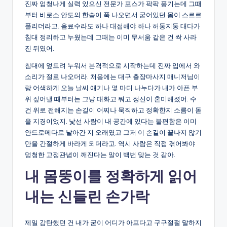
진짜 엄청나게 실력 있으신 전문가 포스가 팍팍 풍기는데 그때
부터 비로소 안도의 한숨이 푹 나오면서 굳어있던 몸이 스르르
풀리더라고. 음료수라도 하나 대접해야 하나 허둥지둥 대다가
침대 정리하고 누웠는데 그때는 이미 무서움 같은 건 싹 사라
진 뒤였어.
침대에 엎드려 누워서 본격적으로 시작하는데 진짜 입에서 와
소리가 절로 나오더라. 처음에는 대구 출장마사지 매니저님이
랑 어색하게 오늘 날씨 얘기나 몇 마디 나누다가 내가 아픈 부
위 짚어낼 때부터는 그냥 대화고 뭐고 정신이 혼미해졌어. 수
건 위로 전해지는 손길이 어찌나 묵직하고 정확한지 소름이 돋
을 지경이었지. 낯선 사람이 내 공간에 있다는 불편함은 이미
안드로메다로 날아간 지 오래였고 그저 이 손길이 끝나지 않기
만을 간절하게 바라게 되더라고. 역시 사람은 직접 겪어봐야
멍청한 고정관념이 깨진다는 말이 백번 맞는 것 같아.
내 몸뚱이를 정확하게 읽어
내는 신들린 손가락
제일 감탄했던 건 내가 굳이 어디가 아프다고 구구절절 말하지