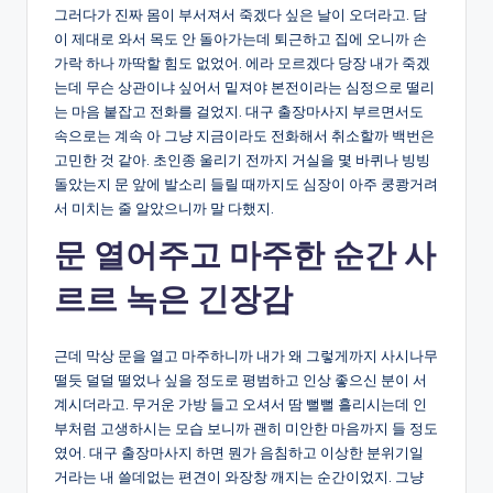
그러다가 진짜 몸이 부서져서 죽겠다 싶은 날이 오더라고. 담
이 제대로 와서 목도 안 돌아가는데 퇴근하고 집에 오니까 손
가락 하나 까딱할 힘도 없었어. 에라 모르겠다 당장 내가 죽겠
는데 무슨 상관이냐 싶어서 밑져야 본전이라는 심정으로 떨리
는 마음 붙잡고 전화를 걸었지. 대구 출장마사지 부르면서도
속으로는 계속 아 그냥 지금이라도 전화해서 취소할까 백번은
고민한 것 같아. 초인종 울리기 전까지 거실을 몇 바퀴나 빙빙
돌았는지 문 앞에 발소리 들릴 때까지도 심장이 아주 쿵쾅거려
서 미치는 줄 알았으니까 말 다했지.
문 열어주고 마주한 순간 사
르르 녹은 긴장감
근데 막상 문을 열고 마주하니까 내가 왜 그렇게까지 사시나무
떨듯 덜덜 떨었나 싶을 정도로 평범하고 인상 좋으신 분이 서
계시더라고. 무거운 가방 들고 오셔서 땀 뻘뻘 흘리시는데 인
부처럼 고생하시는 모습 보니까 괜히 미안한 마음까지 들 정도
였어. 대구 출장마사지 하면 뭔가 음침하고 이상한 분위기일
거라는 내 쓸데없는 편견이 와장창 깨지는 순간이었지. 그냥