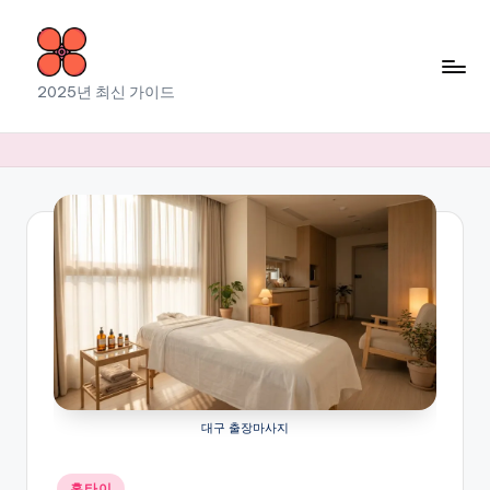
Skip
to
소
2025년 최신 가이드
content
라
출
장
마
사
지
대구 출장마사지
Posted
홈타이