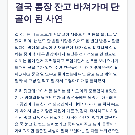
결국 통장 잔고 바쳐가며 단
골이 된 사연
결국에는 나도 모르게 매달 고정 지출로 이 이름을 올리고 말
았지 뭐야. 한 번도 안 받은 사람은 있어도 한 번만 받은 사람은
없다는 말이 왜 세상에 존재하겠어. 내가 직접 뼈저리게 실감
하는 중이야. 대구 출장마사지 손길을 정기적으로 안 받으면
이제는 몸이 먼저 찌뿌둥하고 무겁다면서 신호를 보내오니까
도저히 끊을 수가 없어. 주변 친구들이 너 왜 이렇게 안색이 맑
아졌냐고 좋은 일 있냐고 물어보는데 나만 알고 싶고 예약 밀
릴까 봐 그냥 잘 먹고 잘 자서 그렇다고 대충 둘러댔지.
허위 광고에 속아서 돈 날리는 셈 치고 에라 모르겠다 불렀던
게 내 인생의 터닝포인트가 될 줄은 꿈에도 몰랐네. 아무래도
내 공간이라는 심리적 안정감까지 더해지니까 피로 회복 속도
가 밖에서 받는 거랑은 차원이 다른 것 같아. 혹시라도 나처럼
걱정 많고 겁 많아서 망설이는 사람이 주변에 있다면 그냥 마
음 푹 놓고 한 번만 믿어보라고 등 떠밀어주고 싶어. 몸뚱이가
가벼워지면 출근길 세상이 달라 보인다는 걸 다들 느껴봤으면