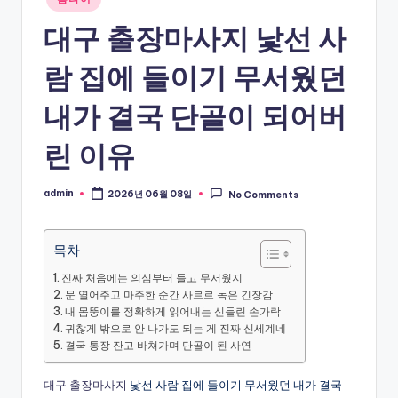
in
대구 출장마사지 낯선 사
람 집에 들이기 무서웠던
내가 결국 단골이 되어버
린 이유
admin
2026년 06월 08일
No Comments
Posted
by
목차
진짜 처음에는 의심부터 들고 무서웠지
문 열어주고 마주한 순간 사르르 녹은 긴장감
내 몸뚱이를 정확하게 읽어내는 신들린 손가락
귀찮게 밖으로 안 나가도 되는 게 진짜 신세계네
결국 통장 잔고 바쳐가며 단골이 된 사연
대구 출장마사지
낯선 사람 집에 들이기 무서웠던 내가 결국