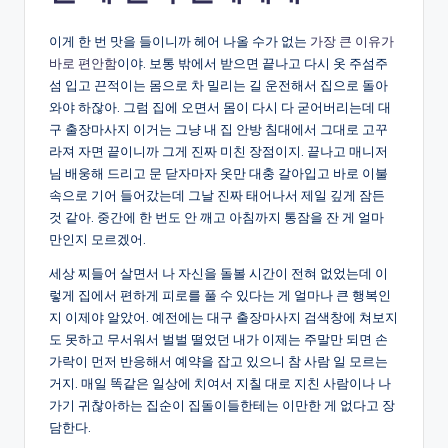
이게 한 번 맛을 들이니까 헤어 나올 수가 없는
가장 큰 이유가
바로 편안함
이야. 보통 밖에서 받으면 끝나고 다시 옷 주섬주
섬 입고 끈적이는 몸으로 차 밀리는 길 운전해서 집으로 돌아
와야 하잖아. 그럼 집에 오면서 몸이 다시 다 굳어버리는데 대
구 출장마사지 이거는 그냥 내 집 안방 침대에서 그대로 고꾸
라져 자면 끝이니까 그게 진짜 미친 장점이지. 끝나고 매니저
님 배웅해 드리고 문 닫자마자 옷만 대충 갈아입고 바로 이불
속으로 기어 들어갔는데 그날 진짜 태어나서 제일 깊게 잠든
것 같아. 중간에 한 번도 안 깨고 아침까지 통잠을 잔 게 얼마
만인지 모르겠어.
세상 찌들어 살면서 나 자신을 돌볼 시간이 전혀 없었는데 이
렇게 집에서 편하게 피로를 풀 수 있다는 게 얼마나 큰 행복인
지 이제야 알았어. 예전에는 대구 출장마사지 검색창에 쳐보지
도 못하고 무서워서 벌벌 떨었던 내가 이제는 주말만 되면 손
가락이 먼저 반응해서 예약을 잡고 있으니 참 사람 일 모르는
거지. 매일 똑같은 일상에 치여서 지칠 대로 지친 사람이나 나
가기 귀찮아하는 집순이 집돌이들한테는 이만한 게 없다고 장
담한다.