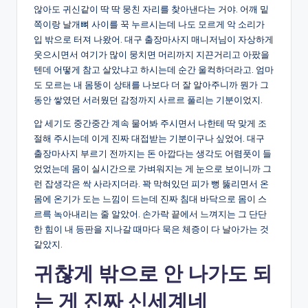
않아도 귀신같이 딱 딱 뭉친 자리를 찾아낸다는 거야. 어깨 밑
쪽이랑 날개뼈 사이를 꾹 누르시는데 나도 모르게 악 소리가
입 밖으로 터져 나왔어. 대구 출장마사지 매니저님이 자상하게
웃으시면서 여기가 많이 뭉치면 머리까지 지끈거리고 아팠을
텐데 어떻게 참고 살았냐고 하시는데 순간 울컥하더라고. 엄마
도 모르는 내 몸뚱이 상태를 나보다 더 잘 알아주니까 뭔가 그
동안 쌓였던 서러웠던 감정까지 사르르 풀리는 기분이었지.
압 세기도 중간중간 계속 물어봐 주시면서 나한테 딱 맞게 조
절해 주시는데 이게 진짜 대접받는 기분이구나 싶었어. 대구
출장마사지 부르기 전까지는 돈 아깝다는 생각도 어렴풋이 들
었었는데 몸이 실시간으로 가벼워지는 게 눈으로 보이니까 그
런 잡생각은 싹 사라지더라. 꽉 막혀있던 피가 뻥 뚫리면서 온
몸에 온기가 도는 느낌이 드는데 진짜 침대 바닥으로 몸이 스
르륵 녹아내리는 줄 알았어. 손가락 끝에서 느껴지는 그 단단
한 힘이 내 등판을 지나갈 때마다 묵은 체증이 다 날아가는 것
같았지.
귀찮게 밖으로 안 나가도 되
는 게 진짜 신세계네