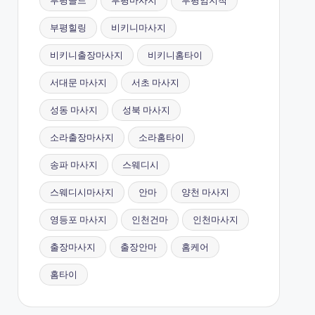
부평골드
부평마사지
부평엄지척
부평힐링
비키니마사지
비키니출장마사지
비키니홈타이
서대문 마사지
서초 마사지
성동 마사지
성북 마사지
소라출장마사지
소라홈타이
송파 마사지
스웨디시
스웨디시마사지
안마
양천 마사지
영등포 마사지
인천건마
인천마사지
출장마사지
출장안마
홈케어
홈타이