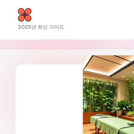
Skip
to
소
2025년 최신 가이드
content
라
출
장
마
사
지