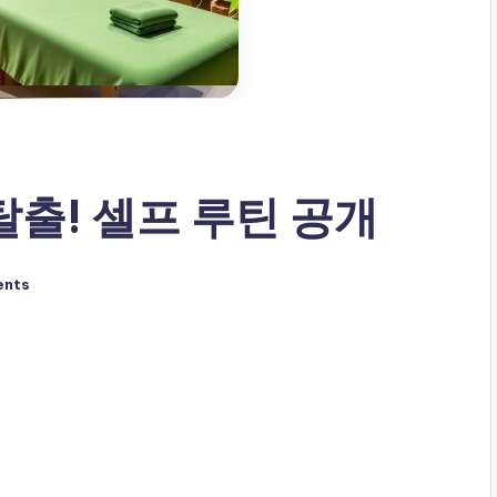
탈출! 셀프 루틴 공개
ents