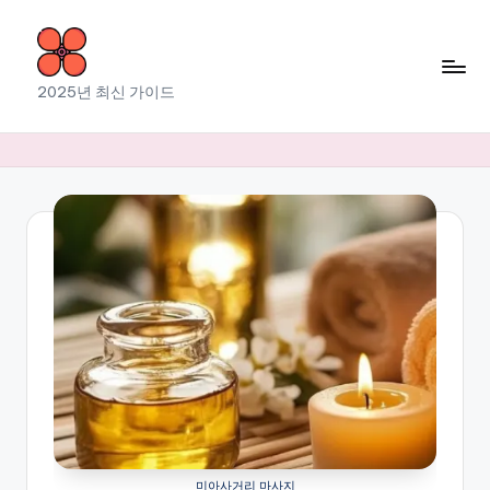
Skip
to
소
2025년 최신 가이드
content
라
출
장
마
사
지
미아사거리 마사지