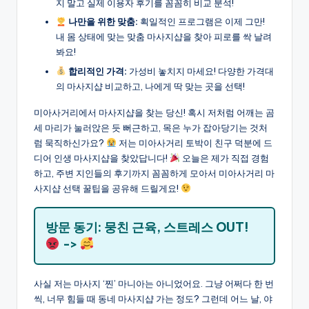
지 말고 실제 이용자 후기를 꼼꼼히 비교 분석!
나만을 위한 맞춤:
획일적인 프로그램은 이제 그만!
내 몸 상태에 맞는 맞춤 마사지샵을 찾아 피로를 싹 날려
봐요!
합리적인 가격:
가성비 놓치지 마세요! 다양한 가격대
의 마사지샵 비교하고, 나에게 딱 맞는 곳을 선택!
미아사거리에서 마사지샵을 찾는 당신! 혹시 저처럼 어깨는 곰
세 마리가 눌러앉은 듯 뻐근하고, 목은 누가 잡아당기는 것처
럼 묵직하신가요?
저는 미아사거리 토박이 친구 덕분에 드
디어 인생 마사지샵을 찾았답니다!
오늘은 제가 직접 경험
하고, 주변 지인들의 후기까지 꼼꼼하게 모아서 미아사거리 마
사지샵 선택 꿀팁을 공유해 드릴게요!
방문 동기: 뭉친 근육, 스트레스 OUT!
->
사실 저는 마사지 ‘찐’ 마니아는 아니었어요. 그냥 어쩌다 한 번
씩, 너무 힘들 때 동네 마사지샵 가는 정도? 그런데 어느 날, 야