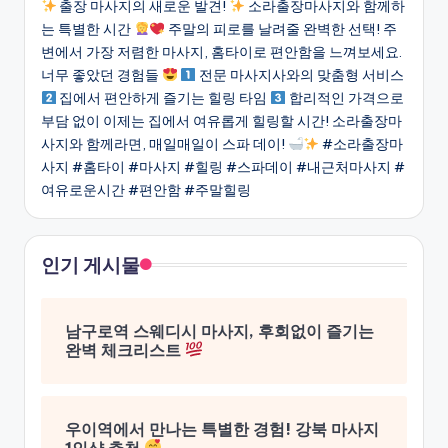
출장 마사지의 새로운 발견!
소라출장마사지와 함께하
는 특별한 시간
주말의 피로를 날려줄 완벽한 선택! 주
변에서 가장 저렴한 마사지, 홈타이로 편안함을 느껴보세요.
너무 좋았던 경험들
전문 마사지사와의 맞춤형 서비스
집에서 편안하게 즐기는 힐링 타임
합리적인 가격으로
부담 없이 이제는 집에서 여유롭게 힐링할 시간! 소라출장마
사지와 함께라면, 매일매일이 스파 데이!
#소라출장마
사지 #홈타이 #마사지 #힐링 #스파데이 #내근처마사지 #
여유로운시간 #편안함 #주말힐링
인기 게시물
남구로역 스웨디시 마사지, 후회없이 즐기는
완벽 체크리스트
우이역에서 만나는 특별한 경험! 강북 마사지
1인샵 추천