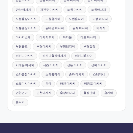
강남마사지
강동 마사지
강북 마사지
강서 마사지
관악 마사지
광진구 마사지
노원 마사지
노원마사지
노원출장마사지
노원홈케어
노원홈타이
도봉 마사지
도봉출장마사지
동대문 마사지
동작 마사지
마사지
마사지소개
마사지후기
마타운
마포 마사지
부평골드
부평마사지
부평엄지척
부평힐링
비키니마사지
비키니출장마사지
비키니홈타이
서대문 마사지
서초 마사지
성동 마사지
성북 마사지
소라출장마사지
소라홈타이
송파 마사지
스웨디시
스웨디시마사지
안마
양천 마사지
영등포 마사지
인천건마
인천마사지
출장마사지
출장안마
홈케어
홈타이