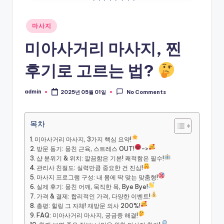
Posted
마사지
in
미아사거리 마사지, 찐
후기로 고르는 법?
admin
2025년 05월 01일
No Comments
Posted
by
목차
미아사거리 마사지, 3가지 핵심 요약!
방문 동기: 뭉친 근육, 스트레스 OUT!
->
샵 분위기 & 위치: 깔끔함은 기본! 쾌적함은 필수!
관리사 친절도: 실력만큼 중요한 건 진심!
마사지 프로그램 구성: 내 몸에 딱 맞는 맞춤형!
실제 후기: 뭉친 어깨, 묵직한 목, Bye Bye!
가격 & 결제: 합리적인 가격, 다양한 이벤트!
총평: 힐링 그 자체! 재방문 의사 200%!
FAQ: 미아사거리 마사지, 궁금증 해결!