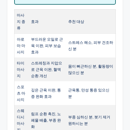
마사
지 종
효과
추천 대상
류
아로
부드러운 오일로 근
스트레스 해소, 피부 건조하
마 마
육 이완, 피부 보습
신 분
사지
효과
타이
스트레칭과 지압으
몸이 뻐근하신 분, 활동량이
마사
로 근육 이완, 혈액
많으신 분
지
순환 개선
스포
깊은 근육 이완, 통
근육통, 만성 통증 있으신
츠 마
증 완화 효과
분
사지
스웨
림프 순환 촉진, 노
디시
부종 심하신 분, 붓기 제거
폐물 배출, 부종 완
마사
원하시는 분
화
지