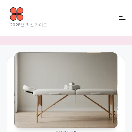
Skip
to
소
2025년 최신 가이드
content
라
출
장
마
사
지