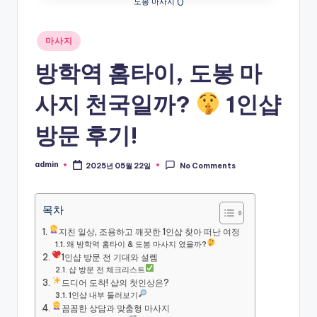
도봉 마사지 ()
Posted
마사지
in
방학역 홈타이, 도봉 마
사지 천국일까?
1인샵
방문 후기!
admin
2025년 05월 22일
No Comments
Posted
by
목차
지친 일상, 조용하고 깨끗한 1인샵 찾아 떠난 여정
왜 방학역 홈타이 & 도봉 마사지 였을까?
1인샵 방문 전 기대와 설렘
샵 방문 전 체크리스트
드디어 도착! 샵의 첫인상은?
1인샵 내부 둘러보기
꼼꼼한 상담과 맞춤형 마사지