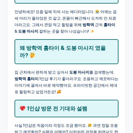
안녕하세요! 요즘 일에 치여 사는 에디터입니다.
어깨는 곰
세 마리가 올라앉은 것 같고, 온몸이 뻐근해서 도저히 안 되겠
더라고요. 그래서 큰맘 먹고 힐링을 위해
방학역
근처
홈타이
&
도봉 마사지
잘하는 곳을 찾아 나섰습니다!
왜 방학역 홈타이 & 도봉 마사지 였을
까?
집 근처에서 편하게 받고 싶어서
도봉 마사지
를 검색했는데,
방학역 홈타이
1인샵 후기가 좋더라구요. 조용하고 깨끗하다는
이야기에 끌려서 바로 예약했어요. 프라이빗한 공간에서 제대
로 힐링하고 싶었거든요!
1인샵 방문 전 기대와 설렘
사실 1인샵은 처음이라 걱정도 조금 됐어요.
과연 정말 조용
하고 깨끗할까? 실력은 어떨까? 이런저런 걱정을 하면서도 한