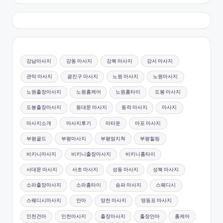
강남마사지
강동 마사지
강북 마사지
강서 마사지
관악 마사지
광진구 마사지
노원 마사지
노원마사지
노원출장마사지
노원홈케어
노원홈타이
도봉 마사지
도봉출장마사지
동대문 마사지
동작 마사지
마사지
마사지소개
마사지후기
마타운
마포 마사지
부평골드
부평마사지
부평엄지척
부평힐링
비키니마사지
비키니출장마사지
비키니홈타이
서대문 마사지
서초 마사지
성동 마사지
성북 마사지
소라출장마사지
소라홈타이
송파 마사지
스웨디시
스웨디시마사지
안마
양천 마사지
영등포 마사지
인천건마
인천마사지
출장마사지
출장안마
홈케어