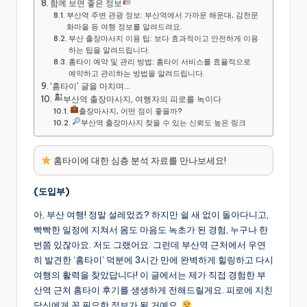
함께 보면 좋은 정보
부산역 주변 관광 정보: 부산역에서 가까운 해운대, 감천문
화마을 등 여행 정보를 알려드려요.
부산 출장마사지 이용 팁: 보다 효과적이고 안전하게 이용
하는 팁을 알려드립니다.
홈타이 예약 및 관리 방법: 홈타이 서비스를 효율적으로
예약하고 관리하는 방법을 알려드립니다.
‘홈타이’ 글을 마치며…
부산역 출장마사지, 여행자의 피로를 녹이다
출장마사지, 어떤 점이 좋을까?
부산역 출장마사지 찾을 수 있는 신뢰도 높은 링크
홈타이에 대한 심층 분석 자료를 만나보세요!
(도입부)
아, 부산 여행! 정말 설레었죠? 하지만 쉴 새 없이 돌아다니고,
빡빡한 일정에 지쳐서 몸도 마음도 녹초가 된 경험, 누구나 한
번쯤 있잖아요. 저도 그랬어요. 그런데 부산역 근처에서 우연
히 발견한 ‘홈타이’ 덕분에 3시간 만에 완벽하게 힐링하고 다시
여행의 활력을 찾았답니다! 이 글에서는 제가 직접 경험한 부
산역 근처 홈타이 후기를 생생하게 전해드릴게요. 피로에 지친
당신에게 꼭 필요한 정보가 될 거예요.