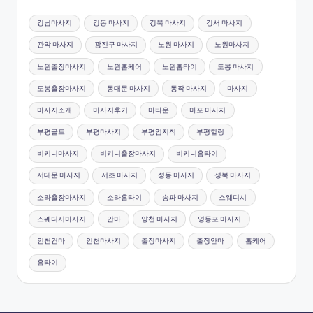
강남마사지
강동 마사지
강북 마사지
강서 마사지
관악 마사지
광진구 마사지
노원 마사지
노원마사지
노원출장마사지
노원홈케어
노원홈타이
도봉 마사지
도봉출장마사지
동대문 마사지
동작 마사지
마사지
마사지소개
마사지후기
마타운
마포 마사지
부평골드
부평마사지
부평엄지척
부평힐링
비키니마사지
비키니출장마사지
비키니홈타이
서대문 마사지
서초 마사지
성동 마사지
성북 마사지
소라출장마사지
소라홈타이
송파 마사지
스웨디시
스웨디시마사지
안마
양천 마사지
영등포 마사지
인천건마
인천마사지
출장마사지
출장안마
홈케어
홈타이