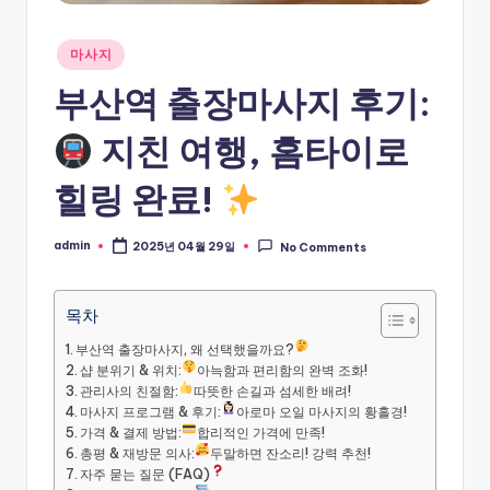
Posted
마사지
in
부산역 출장마사지 후기:
지친 여행, 홈타이로
힐링 완료!
admin
2025년 04월 29일
No Comments
Posted
by
목차
부산역 출장마사지, 왜 선택했을까요?
샵 분위기 & 위치:
아늑함과 편리함의 완벽 조화!
관리사의 친절함:
따뜻한 손길과 섬세한 배려!
마사지 프로그램 & 후기:
아로마 오일 마사지의 황홀경!
가격 & 결제 방법:
합리적인 가격에 만족!
총평 & 재방문 의사:
두말하면 잔소리! 강력 추천!
자주 묻는 질문 (FAQ)