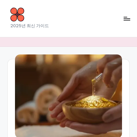
Skip
to
소
2025년 최신 가이드
content
라
출
장
마
사
지