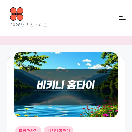
Skip
to
소
2025년 최신 가이드
content
라
출
장
마
사
지
Posted
출장마사지
비키니홈타이