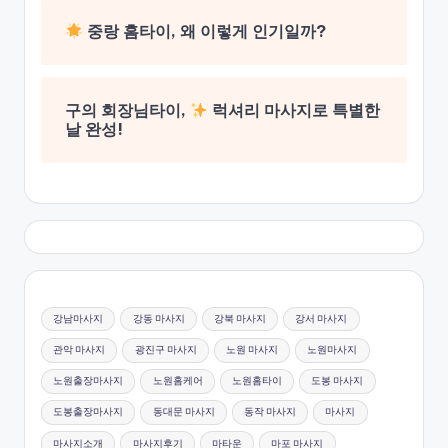
중랑 홈타이, 왜 이렇게 인기일까?
구의 회장님타이,
럭셔리 마사지로 특별한
날 완성!
강남마사지
강동 마사지
강북 마사지
강서 마사지
관악 마사지
광진구 마사지
노원 마사지
노원마사지
노원출장마사지
노원홈케어
노원홈타이
도봉 마사지
도봉출장마사지
동대문 마사지
동작 마사지
마사지
마사지소개
마사지후기
마타운
마포 마사지