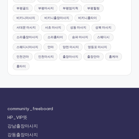
부평골드
부평마사지
부평엄지척
부평힐링
비키니마사지
비키니출장마사지
비키니홈타이
서대문 마사지
서초 마사지
성동 마사지
성북 마사지
소라출장마사지
소라홈타이
송파 마사지
스웨디시
스웨디시마사지
안마
양천 마사지
영등포 마사지
인천건마
인천마사지
출장마사지
출장안마
홈케어
홈타이
community_freeboard
HP_VIP뜻
강남출장마사지
강동출장마사지