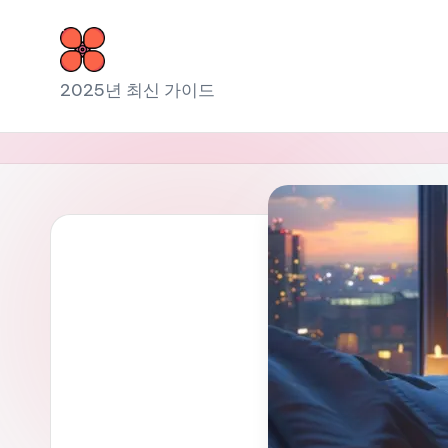
Skip
to
소
2025년 최신 가이드
content
라
출
장
마
사
지