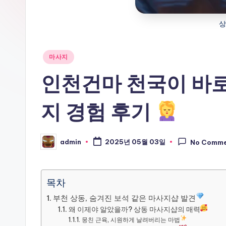
상
Posted
마사지
in
인천건마 천국이 바로
지 경험 후기
admin
2025년 05월 03일
No Comm
Posted
by
목차
부천 상동, 숨겨진 보석 같은 마사지샵 발견
왜 이제야 알았을까? 상동 마사지샵의 매력
뭉친 근육, 시원하게 날려버리는 마법