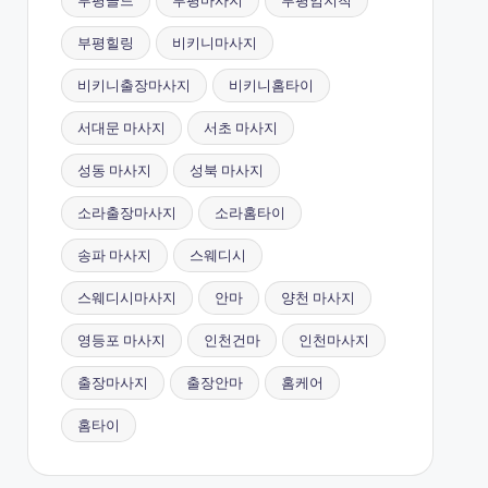
부평골드
부평마사지
부평엄지척
부평힐링
비키니마사지
비키니출장마사지
비키니홈타이
서대문 마사지
서초 마사지
성동 마사지
성북 마사지
소라출장마사지
소라홈타이
송파 마사지
스웨디시
스웨디시마사지
안마
양천 마사지
영등포 마사지
인천건마
인천마사지
출장마사지
출장안마
홈케어
홈타이