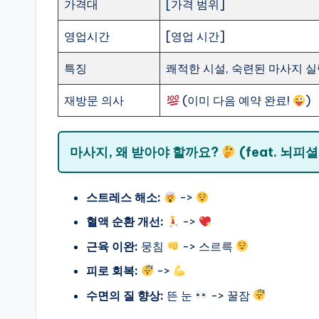
가격대
[가격 범위]
영업시간
[영업 시간]
특징
쾌적한 시설, 숙련된 마사지 실력
재방문 의사
(이미 다음 예약 완료!
)
마사지, 왜 받아야 할까요?
(feat. 뇌피셜
스트레스 해소:
->
혈액 순환 개선:
->
근육 이완:
뭉침
-> 스르륵
피로 회복:
->
수면의 질 향상:
뜬 눈
-> 꿀잠