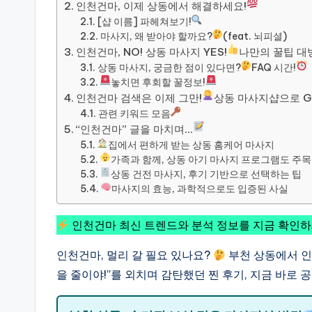
인천건마, 이제 상동에서 해결하세요!
[샵 이름] 파헤쳐보기!
마사지, 왜 받아야 할까요?
(feat. 뇌피셜)
인천건마, NO! 상동 마사지 YES!
나만의 꿀팁 대
상동 마사지, 궁금한 점이 있다면?
FAQ 시간!
놓치면 후회할 꿀정보!
인천건마 검색은 이제 그만!
상동 마사지샵으로 G
관련 키워드 모음
“인천건마” 글을 마치며…
집에서 편하게 받는 상동 홈케어 마사지
가족과 함께, 상동 아기 마사지 프로그램도 주목
상동 건전 마사지, 후기 기반으로 선택하는 팁
마사지의 효능, 과학적으로도 입증된 사실
인천건마 최신 트렌드와 분석 정보를 지금 확인하
인천건마, 멀리 갈 필요 있나요?
부천 상동에서 인
을 줄이야!”를 외치며 감탄했던 찐 후기, 지금 바로 