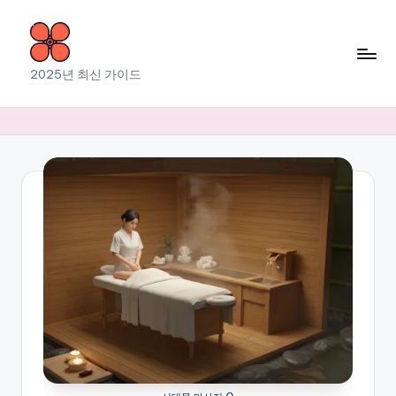
Skip
to
소
2025년 최신 가이드
content
라
출
장
마
사
지