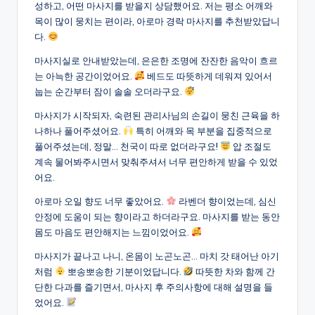
성하고, 어떤 마사지를 받을지 상담했어요. 저는 평소 어깨와
목이 많이 뭉치는 편이라, 아로마 경락 마사지를 추천받았답니
다.
마사지실로 안내받았는데, 은은한 조명에 잔잔한 음악이 흐르
는 아늑한 공간이었어요.
베드도 따뜻하게 데워져 있어서
눕는 순간부터 잠이 솔솔 오더라구요.
마사지가 시작되자, 숙련된 관리사님의 손길이 뭉친 근육을 하
나하나 풀어주셨어요.
특히 어깨와 목 부분을 집중적으로
풀어주셨는데, 정말… 천국이 따로 없더라구요!
압 조절도
계속 물어봐주시면서 맞춰주셔서 너무 편안하게 받을 수 있었
어요.
아로마 오일 향도 너무 좋았어요.
라벤더 향이었는데, 심신
안정에 도움이 되는 향이라고 하더라구요. 마사지를 받는 동안
몸도 마음도 편안해지는 느낌이었어요.
마사지가 끝나고 나니, 온몸이 노곤노곤… 마치 갓 태어난 아기
처럼
뽀송뽀송한 기분이었답니다.
따뜻한 차와 함께 간
단한 다과를 즐기면서, 마사지 후 주의사항에 대해 설명을 들
었어요.