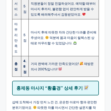
서
직원분들이 정말 친절하셨어요. 예약할 때부터
5
비
마사지 후까지, 불편함 없이 편안하게 받을 수
점
스
있도록 배려해주셔서 감동받았어요.
마
무
마사지 후에 따뜻한 차와 간단한 다과를 준비해
리
5
주셨어요.
덕분에 몸과 마음이 릴렉스된 상
만
점
태로 마무리할 수 있었답니다.
족
도
4.
총
거의 완벽에 가까운 만족도였어요!
재방문
8
점
의사 200%입니다!
점
홍제동 마사지 “황홀경” 상세 후기
샵에 도착해서 가장 먼저 느낀 건, 은은한 아로마 향과 편안한
분위기였어요.
따뜻한 차를 마시면서 간단한 설문지를 작