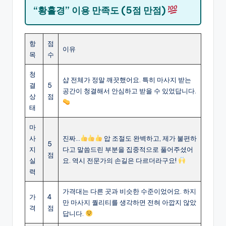
“황홀경” 이용 만족도 (5점 만점)
항
점
이유
목
수
청
샵 전체가 정말 깨끗했어요. 특히 마사지 받는
결
5
공간이 청결해서 안심하고 받을 수 있었답니다.
상
점
태
마
사
진짜…
압 조절도 완벽하고, 제가 불편하
5
지
다고 말씀드린 부분을 집중적으로 풀어주셨어
점
실
요. 역시 전문가의 손길은 다르더라구요!
력
가격대는 다른 곳과 비슷한 수준이었어요. 하지
가
4
만 마사지 퀄리티를 생각하면 전혀 아깝지 않았
격
점
답니다.