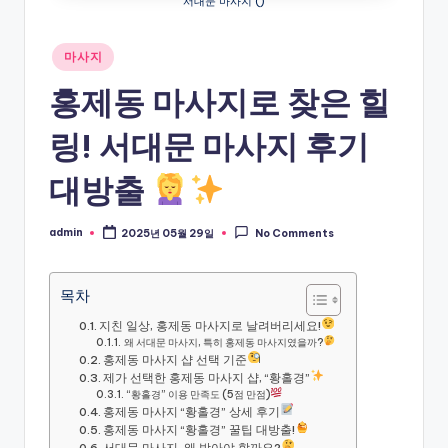
서대문 마사지 ()
Posted
마사지
in
홍제동 마사지로 찾은 힐
링! 서대문 마사지 후기
대방출
admin
2025년 05월 29일
No Comments
Posted
by
목차
지친 일상, 홍제동 마사지로 날려버리세요!
왜 서대문 마사지, 특히 홍제동 마사지였을까?
홍제동 마사지 샵 선택 기준
제가 선택한 홍제동 마사지 샵, “황홀경”
“황홀경” 이용 만족도 (5점 만점)
홍제동 마사지 “황홀경” 상세 후기
홍제동 마사지 “황홀경” 꿀팁 대방출!
서대문 마사지, 왜 받아야 할까요?