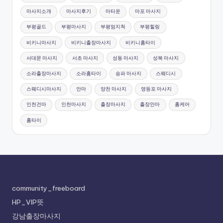
마사지소개
마사지후기
마타운
마포 마사지
부평골드
부평마사지
부평엄지척
부평힐링
비키니마사지
비키니출장마사지
비키니홈타이
서대문 마사지
서초 마사지
성동 마사지
성북 마사지
소라출장마사지
소라홈타이
송파 마사지
스웨디시
스웨디시마사지
안마
양천 마사지
영등포 마사지
인천건마
인천마사지
출장마사지
출장안마
홈케어
홈타이
community_freeboard
HP_VIP뜻
강남출장마사지