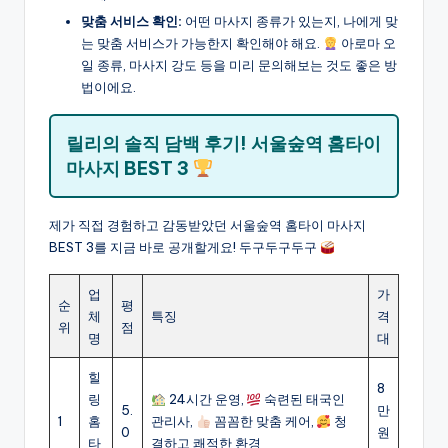
맞춤 서비스 확인:
어떤 마사지 종류가 있는지, 나에게 맞
는 맞춤 서비스가 가능한지 확인해야 해요.
아로마 오
일 종류, 마사지 강도 등을 미리 문의해보는 것도 좋은 방
법이에요.
릴리의 솔직 담백 후기! 서울숲역 홈타이
마사지 BEST 3
제가 직접 경험하고 감동받았던 서울숲역 홈타이 마사지
BEST 3를 지금 바로 공개할게요! 두구두구두구
업
가
순
평
체
특징
격
위
점
명
대
힐
8
링
24시간 운영,
숙련된 태국인
5.
만
1
홈
관리사,
꼼꼼한 맞춤 케어,
청
0
원
타
결하고 쾌적한 환경