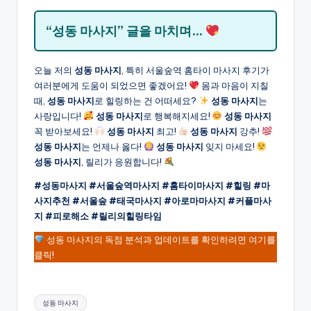
“성동 마사지” 글을 마치며…
오늘 저의
성동 마사지
, 특히 서울숲역 홈타이 마사지 후기가
여러분에게 도움이 되었으면 좋겠어요!
몸과 마음이 지칠
때,
성동 마사지
로 힐링하는 건 어떠세요?
성동 마사지
는
사랑입니다!
성동 마사지
로 행복해지세요!
성동 마사지
꼭 받아보세요!
성동 마사지
최고!
성동 마사지
강추!
성동 마사지
는 언제나 옳다!
성동 마사지
잊지 마세요!
성동 마사지
, 릴리가 응원합니다!
#성동마사지 #서울숲역마사지 #홈타이마사지 #힐링 #마
사지추천 #서울숲 #태국마사지 #아로마마사지 #커플마사
지 #피로해소 #릴리의힐링타임
성동 마사지의 독점 분석과 업데이트를 확인하려면 여기를
클릭!
Tags:
성동 마사지