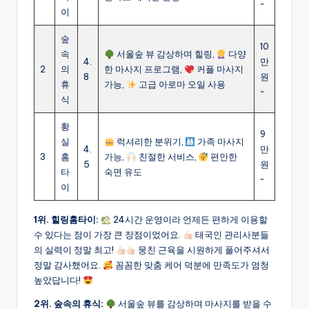
~
이
숲
10
속
서울숲 뷰 감상하며 힐링,
다양
4.
만
2
의
한 마사지 프로그램,
커플 마사지
8
원
휴
가능,
고급 아로마 오일 사용
~
식
황
9
실
럭셔리한 분위기,
가족 마사지
4.
만
3
홈
가능,
친절한 서비스,
편안한
5
원
타
숙면 유도
~
이
1위. 힐링홈타이:
24시간 운영이라 언제든 편하게 이용할
수 있다는 점이 가장 큰 장점이었어요.
태국인 관리사분들
의 실력이 정말 최고!
뭉친 근육을 시원하게 풀어주셔서
정말 감사했어요.
꼼꼼한 맞춤 케어 덕분에 만족도가 엄청
높았답니다!
2위. 숲속의 휴식:
서울숲 뷰를 감상하며 마사지를 받을 수