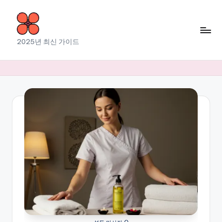
Skip
to
소
2025년 최신 가이드
content
라
출
장
마
사
지