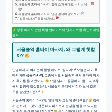
서울숲역 홈타이 마사지, 힐링 효과 제대로 누리는 방
법!
서울숲역 홈타이 마사지, 연관 검색어 알아보기!
“성동 마사지” 글을 마치며…
성동 마사지 관련 특별 업데이트와 인사이트를 확인하려면
클릭!
서울숲역 홈타이 마사지, 왜 그렇게 핫할
까?
안녕하세요! 여러분의 힐링 메이트, 릴리예요! 오늘은 제가 푹
빠져버린
성동 마사지
, 그중에서도 서울숲역 근처 홈타이 마사
지 후기를 들고 왔어요.
요즘 날씨도 꿀꿀하고, 몸도 찌뿌둥
해서 힐링이 절실했는데, 서울숲역 근처에서 진짜 보석 같은
곳을 발견했거든요!
서울숲역 홈타이 마사지, 대체 뭐가 그렇게 좋냐구요?
집에
서 편하게, 그것도 전문 테라피스트의 손길을 받을 수 있다는
게 가장 큰 매력 아니겠어요?
굳이 샵까지 나갈 필요 없이,