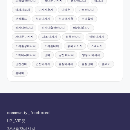
도봉출장마사지
동대문 마사지
동작 마사지
마사지
마사지소개
마사지후기
마타운
마포 마사지
부평골드
부평마사지
부평엄지척
부평힐링
비키니마사지
비키니출장마사지
비키니홈타이
서대문 마사지
서초 마사지
성동 마사지
성북 마사지
소라출장마사지
소라홈타이
송파 마사지
스웨디시
스웨디시마사지
안마
양천 마사지
영등포 마사지
인천건마
인천마사지
출장마사지
출장안마
홈케어
홈타이
community_freeboard
HP_VIP뜻
강남출장마사지