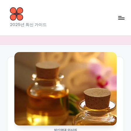
Skip
to
소
2025년 최신 가이드
content
라
출
장
마
사
지
성신여대 마사지