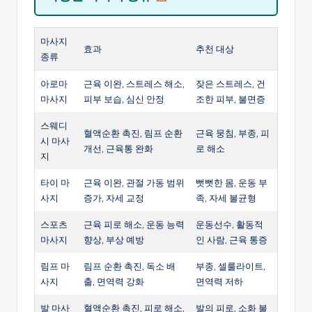
마사지
효과
추천 대상
종류
아로마
근육 이완, 스트레스 해소,
잦은 스트레스, 건
마사지
피부 보습, 심신 안정
조한 피부, 불면증
스웨디
혈액순환 촉진, 림프 순환
근육 뭉침, 부종, 피
시 마사
개선, 근육통 완화
로 해소
지
타이 마
근육 이완, 관절 가동 범위
뻣뻣한 몸, 운동 부
사지
증가, 자세 교정
족, 자세 불균형
스포츠
근육 피로 해소, 운동 능력
운동선수, 활동적
마사지
향상, 부상 예방
인 사람, 근육 통증
림프 마
림프 순환 촉진, 독소 배
부종, 셀룰라이트,
사지
출, 면역력 강화
면역력 저하
발 마사
혈액순환 촉진, 피로 해소,
발의 피로, 소화 불