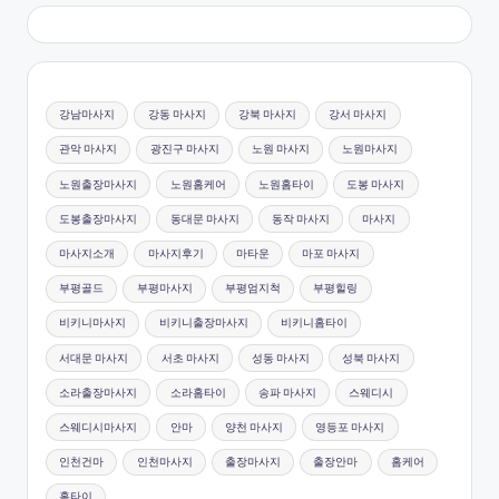
강남마사지
강동 마사지
강북 마사지
강서 마사지
관악 마사지
광진구 마사지
노원 마사지
노원마사지
노원출장마사지
노원홈케어
노원홈타이
도봉 마사지
도봉출장마사지
동대문 마사지
동작 마사지
마사지
마사지소개
마사지후기
마타운
마포 마사지
부평골드
부평마사지
부평엄지척
부평힐링
비키니마사지
비키니출장마사지
비키니홈타이
서대문 마사지
서초 마사지
성동 마사지
성북 마사지
소라출장마사지
소라홈타이
송파 마사지
스웨디시
스웨디시마사지
안마
양천 마사지
영등포 마사지
인천건마
인천마사지
출장마사지
출장안마
홈케어
홈타이