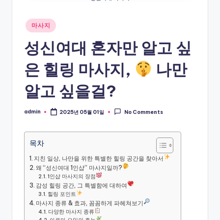
Posted
마사지
in
성신여대 혼자만 알고 싶
은 힐링 마사지,
나만
알고 싶을걸?
admin
2025년 05월 01일
No Comments
Posted
by
목차
지친 일상, 나만을 위한 특별한 힐링 공간을 찾아서
왜 “성신여대 1인샵” 마사지일까?
1인샵 마사지의 장점
감성 힐링 공간, 그 특별함에 대하여
힐링 포인트
마사지 종류 & 효과, 꼼꼼하게 파헤쳐보기
다양한 마사지 종류
아로마 오일의 효능