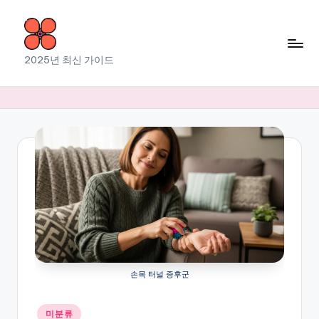
Skip
to
소
2025년 최신 가이드
content
라
출
장
마
사
지
손목 터널 증후군
Posted
미분류