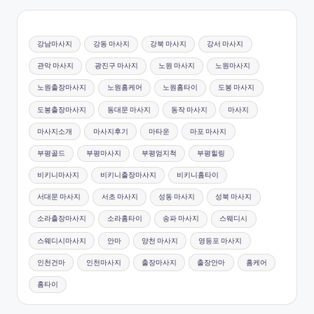
강남마사지
강동 마사지
강북 마사지
강서 마사지
관악 마사지
광진구 마사지
노원 마사지
노원마사지
노원출장마사지
노원홈케어
노원홈타이
도봉 마사지
도봉출장마사지
동대문 마사지
동작 마사지
마사지
마사지소개
마사지후기
마타운
마포 마사지
부평골드
부평마사지
부평엄지척
부평힐링
비키니마사지
비키니출장마사지
비키니홈타이
서대문 마사지
서초 마사지
성동 마사지
성북 마사지
소라출장마사지
소라홈타이
송파 마사지
스웨디시
스웨디시마사지
안마
양천 마사지
영등포 마사지
인천건마
인천마사지
출장마사지
출장안마
홈케어
홈타이