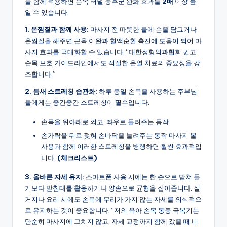
를 함께 적용하면 손목 터널 증후군 완화 효과를
2배
이상 높
일 수 있습니다.
1. 온찜질과 함께 사용:
마사지 전 따뜻한 물에 손을 담그거나
온찜질을 해주면 근육 이완과 혈액순환 촉진에 도움이 되어 마
사지 효과를 극대화할 수 있습니다. “대한정형외과협회 권고
손목 보호 가이드라인에서도 적절한 온열 치료의 중요성을 강
조합니다.”
2. 틈새 스트레칭 습관화:
하루 종일 손목을 사용하는 주부님
들에게는 중간중간 스트레칭이 필수입니다.
손목을 위아래로 꺾고, 좌우로 돌려주는 동작
손가락을 뒤로 젖혀 손바닥을 늘려주는 동작 마사지 볼
사용과 함께 이러한 스트레칭을 병행하면 훨씬 효과적입
니다.
(체크리스트)
3. 올바른 자세 유지:
스마트폰 사용 시에는 한 손으로 받쳐 들
기보다 받침대를 활용하거나 양손으로 균형을 잡아줍니다. 설
거지나 요리 시에도 손목에 무리가 가지 않는 자세를 의식적으
로 유지하는 것이 중요합니다. “저의 육아 손목 통증 극복기는
단순히 마사지에 그치지 않고, 자세 교정까지 함께 갔을 때 비