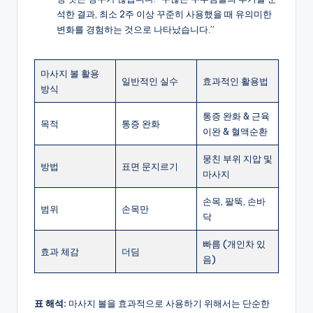
석한 결과, 최소 2주 이상 꾸준히 사용했을 때 유의미한
변화를 경험하는 것으로 나타났습니다.”
마사지 볼 활용
일반적인 실수
효과적인 활용법
방식
통증 완화 & 근육
목적
통증 완화
이완 & 혈액순환
뭉친 부위 지압 및
방법
표면 문지르기
마사지
손목, 팔뚝, 손바
범위
손목만
닥
빠름 (개인차 있
효과 체감
더딤
음)
표 해석:
마사지 볼을 효과적으로 사용하기 위해서는 단순한