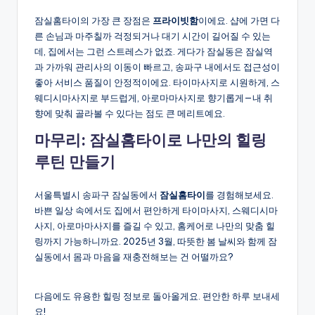
잠실홈타이의 가장 큰 장점은
프라이빗함
이에요. 샵에 가면 다
른 손님과 마주칠까 걱정되거나 대기 시간이 길어질 수 있는
데, 집에서는 그런 스트레스가 없죠. 게다가 잠실동은 잠실역
과 가까워 관리사의 이동이 빠르고, 송파구 내에서도 접근성이
좋아 서비스 품질이 안정적이에요. 타이마사지로 시원하게, 스
웨디시마사지로 부드럽게, 아로마마사지로 향기롭게—내 취
향에 맞춰 골라볼 수 있다는 점도 큰 메리트예요.
마무리: 잠실홈타이로 나만의 힐링
루틴 만들기
서울특별시 송파구 잠실동에서
잠실홈타이
를 경험해보세요.
바쁜 일상 속에서도 집에서 편안하게 타이마사지, 스웨디시마
사지, 아로마마사지를 즐길 수 있고, 홈케어로 나만의 맞춤 힐
링까지 가능하니까요. 2025년 3월, 따뜻한 봄 날씨와 함께 잠
실동에서 몸과 마음을 재충전해보는 건 어떨까요?
다음에도 유용한 힐링 정보로 돌아올게요. 편안한 하루 보내세
요!