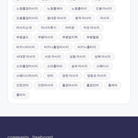
노원출장마사지
노원홈케어
노원홈타이
도봉 마사지
도봉출장마사지
동대문 마사지
동작 마사지
마사지
마사지소개
마사지후기
마타운
마포 마사지
부평골드
부평마사지
부평엄지척
부평힐링
비키니마사지
비키니출장마사지
비키니홈타이
서대문 마사지
서초 마사지
성동 마사지
성북 마사지
소라출장마사지
소라홈타이
송파 마사지
스웨디시
스웨디시마사지
안마
양천 마사지
영등포 마사지
인천건마
인천마사지
출장마사지
출장안마
홈케어
홈타이
community_freeboard