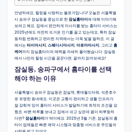
안녕하세요, 힐링을 사랑하는 블로거입니다! 오늘은 서울특별
시 송파구 잠실동을 중심으로 한
잠실홈타이
에 대해 이야기해
보려고 해요. 집에서 편안하게 마사지를 받는 홈타이 서비스는
2025년에도 여전히 뜨거운 인기를 끌고 있는데요, 특히 잠실
동처럼 번화하고 편리한 지역에서는 더욱 빛을 발하죠. 이 글
에서는
타이마사지
,
스웨디시마사지
,
아로마마사지
, 그리고
홈
케어
까지 잠실홈타이의 매력을 자세히 풀어봤습니다. 잠실동
에서 나만의 힐링 시간을 꿈꾼다면, 끝까지 읽어보세요!
잠실동, 송파구에서 홈타이를 선택
해야 하는 이유
서울특별시 송파구 잠실동은 잠실역, 롯데월드타워, 석촌호수
로 유명한 동네예요. 이곳은 교통이 편리하고 생활 인프라가
잘 갖춰져 있어 홈타이 서비스가 발달하기에 최적의 조건을 갖
췄죠. 바쁜 하루를 보내고 집에서 쉬고 싶은데 몸이 찌뿌둥하
다면?
잠실홈타이
가 딱이에요. 2025년 3월 기준, 잠실동의 홈
타이 업체들은 빠른 예약 시스템과 맞춤형 서비스로 주민들의
사랑을 받고 있어요.