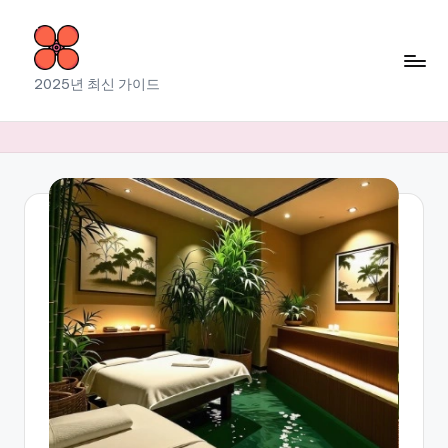
Skip
to
소
2025년 최신 가이드
content
라
출
장
마
사
지