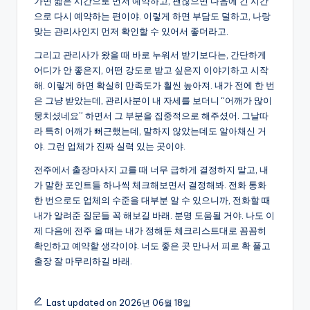
가면 짧은 시간으로 먼저 예약하고, 괜찮으면 다음에 긴 시간
으로 다시 예약하는 편이야. 이렇게 하면 부담도 덜하고, 나랑
맞는 관리사인지 먼저 확인할 수 있어서 좋더라고.
그리고 관리사가 왔을 때 바로 누워서 받기보다는, 간단하게
어디가 안 좋은지, 어떤 강도로 받고 싶은지 이야기하고 시작
해. 이렇게 하면 확실히 만족도가 훨씬 높아져. 내가 전에 한 번
은 그냥 받았는데, 관리사분이 내 자세를 보더니 “어깨가 많이
뭉치셨네요” 하면서 그 부분을 집중적으로 해주셨어. 그날따
라 특히 어깨가 뻐근했는데, 말하지 않았는데도 알아채신 거
야. 그런 업체가 진짜 실력 있는 곳이야.
전주에서 출장마사지 고를 때 너무 급하게 결정하지 말고, 내
가 말한 포인트들 하나씩 체크해보면서 결정해봐. 전화 통화
한 번으로도 업체의 수준을 대부분 알 수 있으니까, 전화할 때
내가 알려준 질문들 꼭 해보길 바래. 분명 도움될 거야. 나도 이
제 다음에 전주 올 때는 내가 정해둔 체크리스트대로 꼼꼼히
확인하고 예약할 생각이야. 너도 좋은 곳 만나서 피로 확 풀고
출장 잘 마무리하길 바래.
Last updated on 2026년 06월 18일