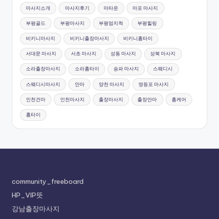
마사지소개
마사지후기
마타운
마포 마사지
부평골드
부평마사지
부평엄지척
부평힐링
비키니마사지
비키니출장마사지
비키니홈타이
서대문 마사지
서초 마사지
성동 마사지
성북 마사지
소라출장마사지
소라홈타이
송파 마사지
스웨디시
스웨디시마사지
안마
양천 마사지
영등포 마사지
인천건마
인천마사지
출장마사지
출장안마
홈케어
홈타이
community_freeboard
HP_VIP뜻
강남출장마사지