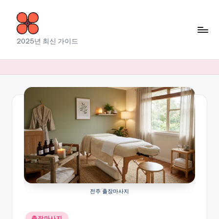
Skip
to
소
2025년 최신 가이드
content
라
출
장
마
사
지
전주 출장마사지
Posted
출장마사지