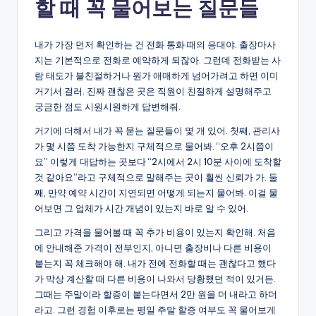
할 때 꼭 물어보는 질문들
내가 가장 먼저 확인하는 건 전화 통화 때의 응대야. 출장마사
지는 기본적으로 전화로 예약하게 되잖아. 그런데 전화받는 사
람 태도가 불친절하거나 뭔가 애매하게 넘어가려고 하면 이미
거기서 걸러. 진짜 괜찮은 곳은 직원이 친절하게 설명해주고
궁금한 점도 시원시원하게 답변해줘.
거기에 더해서 내가 꼭 묻는 질문들이 몇 개 있어. 첫째, 관리사
가 몇 시쯤 도착 가능한지 구체적으로 물어봐. “오후 2시쯤이
요” 이렇게 대답하는 곳보다 “2시에서 2시 10분 사이에 도착할
것 같아요”라고 구체적으로 말해주는 곳이 훨씬 신뢰가 가. 둘
째, 만약 예약 시간이 지연되면 어떻게 되는지 물어봐. 이걸 물
어보면 그 업체가 시간 개념이 있는지 바로 알 수 있어.
그리고 가격을 물어볼 때 꼭 추가 비용이 있는지 확인해. 처음
에 안내해준 가격이 전부인지, 아니면 출장비나 다른 비용이
붙는지 꼭 체크해야 해. 내가 전에 전화할 때는 괜찮다고 했다
가 막상 계산할 때 다른 비용이 나와서 당황했던 적이 있거든.
그때는 주말이라 할증이 붙는다면서 2만 원을 더 내라고 하더
라고. 그런 경험 이후로는 평일 주말 할증 여부도 꼭 물어보게