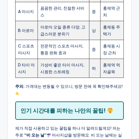
꼼꼼한 관리, 친절한 서비
홍제역 근
A 마사지
중
스
처
아로마 오일 종류 다양, 고
홍제동 주
B 아로마
상
급스러운 분위기
택가
C 스포츠
전문적인 스포츠 마사지,
홍제동 시
중
마사지
통증 완화 효과
장 근처
D 타이 마
가성비 좋은 타이 마사지,
홍제역 먹
하
사지
시원한 스트레칭
자골목
주의:
가격대는 변동될 수 있으니, 방문 전에 꼭 확인해주세요!
인기 시간대를 피하는 나만의 꿀팁!
제가 직접 사용하고 있는 꿀팁을 하나 더 알려드릴게요! 저는
주로
“비 오는 날”
마사지샵을 방문해요. 비 오는 날에는 실