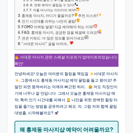
5. SNS/블로그 후기를 꼼꼼히 확인하자!
6. 전화 예약이 꿀팁일 수 있다!
7. 커플 마사지는 미리미리 예약!
홍제동 마사지, 어디가 좋을까요?
추천 리스트!
인기 시간대를 피하는 나만의 꿀팁!
FOMO 마케팅 발동! 지금 예약해야 하는 이유!
FAQ: 홍제동 마사지, 궁금한 점을 해결해 드려요!
연관 키워드: 더 많은 정보를 얻어가세요!
“서대문 마사지” 글을 마치며…
서대문 마사지 관련 스페셜 리포트가 업데이트되었습니다.
확인!
안녕하세요! 오늘은 여러분의 힐링을 책임질
서대문 마사지
, 그중에서도 홍제동 마사지샵 예약 꿀팁을 들고 왔어요! 주
말만 되면 뭉쳐버리는 어깨와 뻐근한 허리…
저도 직장인이
기에 너무나 잘 안답니다. 그래서 오늘은 홍제동 마사지샵 예
약, 특히 인기 시간대를 피해서
나만을 위한 완벽한 힐링 타
임을 즐기는 방법을 공유하려고 해요. 자, 그럼 저와 함께 꿀팁
대방출, 시작해볼까요?
왜 홍제동 마사지샵 예약이 어려울까요?