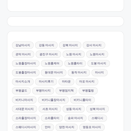
강남마사지
강동 마사지
강북 마사지
강서 마사지
관악 마사지
광진구 마사지
노원 마사지
노원마사지
노원출장마사지
노원홈케어
노원홈타이
도봉 마사지
도봉출장마사지
동대문 마사지
동작 마사지
마사지
마사지소개
마사지후기
마타운
마포 마사지
부평골드
부평마사지
부평엄지척
부평힐링
비키니마사지
비키니출장마사지
비키니홈타이
서대문 마사지
서초 마사지
성동 마사지
성북 마사지
소라출장마사지
소라홈타이
송파 마사지
스웨디시
스웨디시마사지
안마
양천 마사지
영등포 마사지