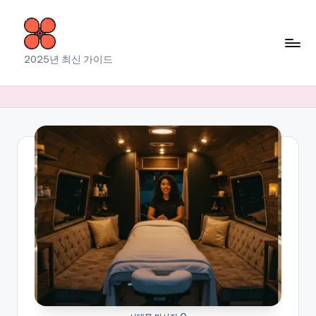
Skip
to
소
2025년 최신 가이드
content
라
출
장
마
사
지