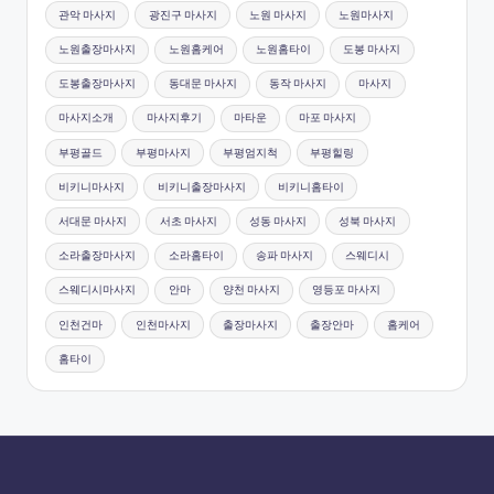
관악 마사지
광진구 마사지
노원 마사지
노원마사지
노원출장마사지
노원홈케어
노원홈타이
도봉 마사지
도봉출장마사지
동대문 마사지
동작 마사지
마사지
마사지소개
마사지후기
마타운
마포 마사지
부평골드
부평마사지
부평엄지척
부평힐링
비키니마사지
비키니출장마사지
비키니홈타이
서대문 마사지
서초 마사지
성동 마사지
성북 마사지
소라출장마사지
소라홈타이
송파 마사지
스웨디시
스웨디시마사지
안마
양천 마사지
영등포 마사지
인천건마
인천마사지
출장마사지
출장안마
홈케어
홈타이