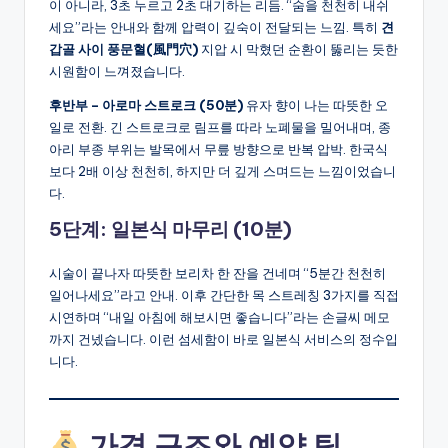
이 아니라, 3초 누르고 2초 대기하는 리듬. “숨을 천천히 내쉬
세요”라는 안내와 함께 압력이 깊숙이 전달되는 느낌. 특히
견
갑골 사이 풍문혈(風門穴)
지압 시 막혔던 순환이 뚫리는 듯한
시원함이 느껴졌습니다.
후반부 – 아로마 스트로크 (50분)
유자 향이 나는 따뜻한 오
일로 전환. 긴 스트로크로 림프를 따라 노폐물을 밀어내며, 종
아리 부종 부위는 발목에서 무릎 방향으로 반복 압박. 한국식
보다 2배 이상 천천히, 하지만 더 깊게 스며드는 느낌이었습니
다.
5단계: 일본식 마무리 (10분)
시술이 끝나자 따뜻한 보리차 한 잔을 건네며 “5분간 천천히
일어나세요”라고 안내. 이후 간단한 목 스트레칭 3가지를 직접
시연하며 “내일 아침에 해보시면 좋습니다”라는 손글씨 메모
까지 건넸습니다. 이런 섬세함이 바로 일본식 서비스의 정수입
니다.
가격 구조와 예약 팁