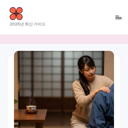
Skip
to
소
2025년 최신 가이드
content
라
출
장
마
사
지