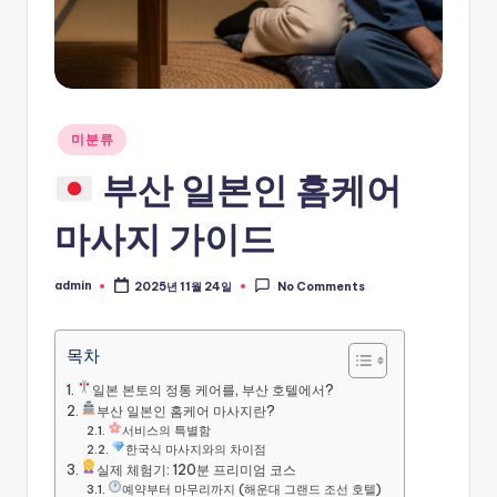
Posted
미분류
in
부산 일본인 홈케어
마사지 가이드
admin
2025년 11월 24일
No Comments
Posted
by
목차
일본 본토의 정통 케어를, 부산 호텔에서?
부산 일본인 홈케어 마사지란?
서비스의 특별함
한국식 마사지와의 차이점
실제 체험기: 120분 프리미엄 코스
예약부터 마무리까지 (해운대 그랜드 조선 호텔)