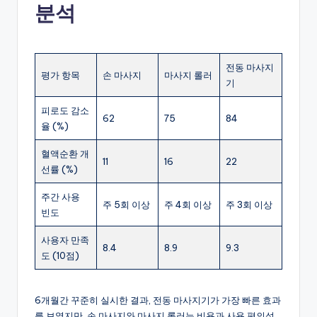
분석
전동 마사지
평가 항목
손 마사지
마사지 롤러
기
피로도 감소
62
75
84
율 (%)
혈액순환 개
11
16
22
선률 (%)
주간 사용
주 5회 이상
주 4회 이상
주 3회 이상
빈도
사용자 만족
8.4
8.9
9.3
도 (10점)
6개월간 꾸준히 실시한 결과, 전동 마사지기가 가장 빠른 효과
를 보였지만, 손 마사지와 마사지 롤러는 비용과 사용 편의성