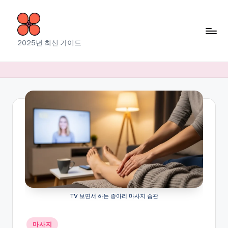
Skip
to
소
2025년 최신 가이드
content
라
출
장
마
사
지
TV 보면서 하는 종아리 마사지 습관
Posted
마사지