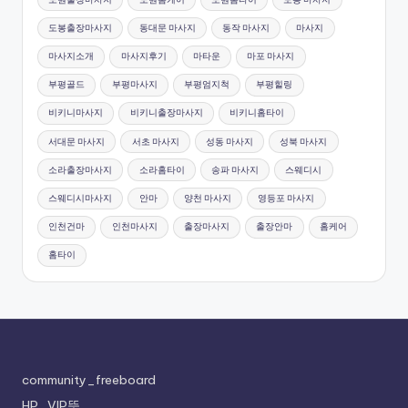
도봉출장마사지
동대문 마사지
동작 마사지
마사지
마사지소개
마사지후기
마타운
마포 마사지
부평골드
부평마사지
부평엄지척
부평힐링
비키니마사지
비키니출장마사지
비키니홈타이
서대문 마사지
서초 마사지
성동 마사지
성북 마사지
소라출장마사지
소라홈타이
송파 마사지
스웨디시
스웨디시마사지
안마
양천 마사지
영등포 마사지
인천건마
인천마사지
출장마사지
출장안마
홈케어
홈타이
community_freeboard
HP_VIP뜻