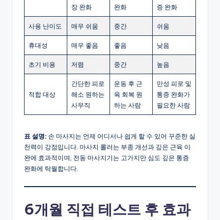
장 완화
완화
증 완화
사용 난이도
매우 쉬움
중간
쉬움
휴대성
매우 좋음
좋음
낮음
초기 비용
저렴
중간
높음
간단한 피로
운동 후 근
만성 피로 및
적합 대상
해소 원하는
육 회복 원
통증 완화가
사무직
하는 사람
필요한 사람
표 설명:
손 마사지는 언제 어디서나 쉽게 할 수 있어 꾸준한 실
천력이 강점입니다. 마사지 롤러는 부종 개선과 깊은 근육 이
완에 효과적이며, 전동 마사지기는 고가지만 심도 깊은 통증
완화에 탁월합니다.
6개월 직접 테스트 후 효과